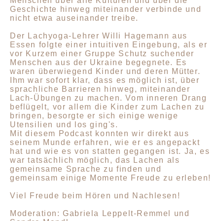
Menschen über alle Kulturen und über die
Geschichte hinweg miteinander verbinde und
nicht etwa auseinander treibe.
Der Lachyoga-Lehrer Willi Hagemann aus
Essen folgte einer intuitiven Eingebung, als er
vor Kurzem einer Gruppe Schutz suchender
Menschen aus der Ukraine begegnete. Es
waren überwiegend Kinder und deren Mütter.
Ihm war sofort klar, dass es möglich ist, über
sprachliche Barrieren hinweg, miteinander
Lach-Übungen zu machen. Vom inneren Drang
beflügelt, vor allem die Kinder zum Lachen zu
bringen, besorgte er sich einige wenige
Utensilien und los ging's.
Mit diesem Podcast konnten wir direkt aus
seinem Munde erfahren, wie er es angepackt
hat und wie es von statten gegangen ist. Ja, es
war tatsächlich möglich, das Lachen als
gemeinsame Sprache zu finden und
gemeinsam einige Momente Freude zu erleben!
Viel Freude beim Hören und Nachlesen!
Moderation: Gabriela Leppelt-Remmel und