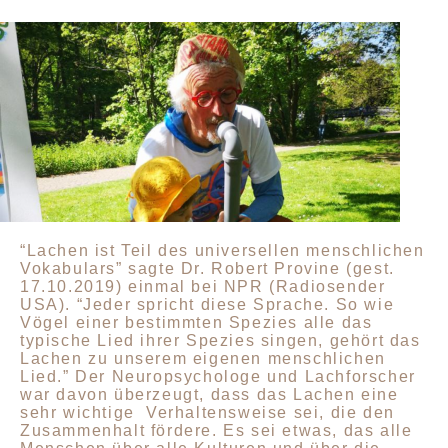
“Lachen ist Teil des universellen menschlichen
Vokabulars” sagte Dr. Robert Provine (gest.
17.10.2019) einmal bei NPR (Radiosender
USA). “Jeder spricht diese Sprache. So wie
Vögel einer bestimmten Spezies alle das
typische Lied ihrer Spezies singen, gehört das
Lachen zu unserem eigenen menschlichen
Lied.” Der Neuropsychologe und Lachforscher
war davon überzeugt, dass das Lachen eine
sehr wichtige Verhaltensweise sei, die den
Zusammenhalt fördere. Es sei etwas, das alle