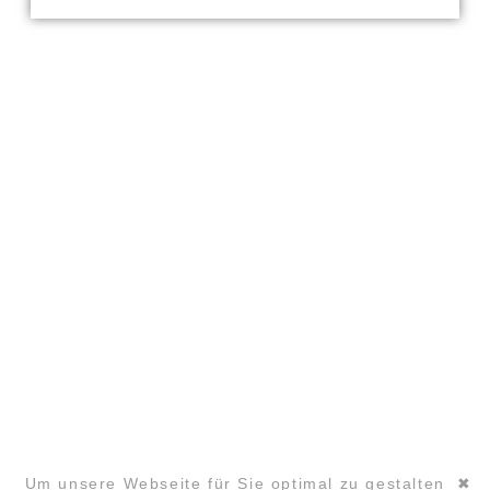
DATENSCHUTZ
PARTNER
COPYRIGHT ©2026 GLOBAL LAUGHTER YOGA
CONFERENCE
Um unsere Webseite für Sie optimal zu gestalten
✖