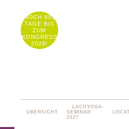
NOCH 692
TAGE BIS
ZUM
KONGRESS
2028!
NAVIGATION
LACHYOGA-
ÜBERSPRINGEN
ÜBERSICHT
SEMINAR
LOCA
2027