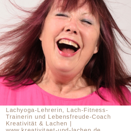
Lachyoga-Lehrerin, Lach-Fitness-
Trainerin und Lebensfreude-Coach
Kreativität & Lachen |
www.kreativitaet-und-lachen.de