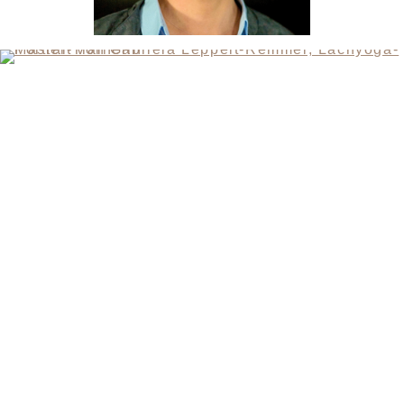
KONTAKT
SANDRA MANDL
MOBIL +49157.85072523
KONTAKT@LYUD.DE