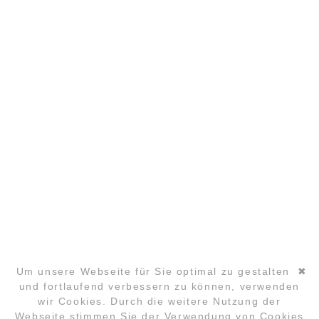
IMPRESSUM
DATENSCHUTZ
PARTNER
COPYRIGHT ©2026 GLOBAL LAUGHTER YOGA
CONFERENCE
Um unsere Webseite für Sie optimal zu gestalten
✖
und fortlaufend verbessern zu können, verwenden
wir Cookies. Durch die weitere Nutzung der
Navigation
Webseite stimmen Sie der Verwendung von Cookies