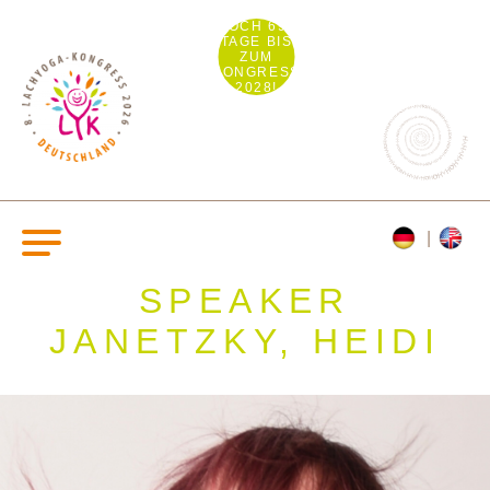
NOCH 690
TAGE BIS
ZUM
KONGRESS
2028!
SPEAKER
JANETZKY, HEIDI