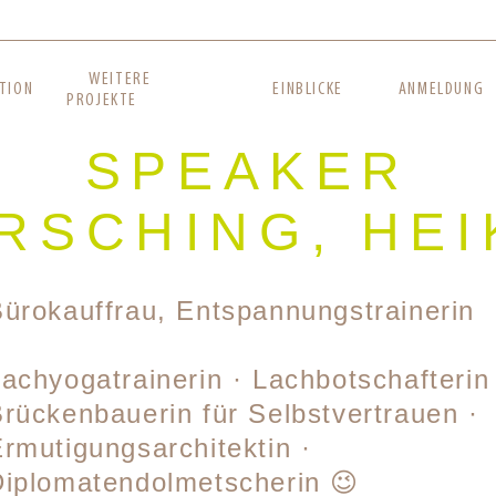
WEITERE
TION
EINBLICKE
ANMELDUNG
PROJEKTE
SPEAKER
IRSCHING, HEI
ürokauffrau, Entspannungstrainerin
achyogatrainerin · Lachbotschafterin
rückenbauerin für Selbstvertrauen ·
rmutigungsarchitektin ·
Diplomatendolmetscherin 😉