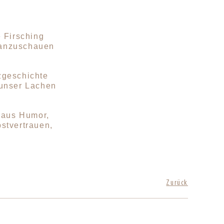
 Firsching
l anzuschauen
.
zgeschichte
 unser Lachen
x aus Humor,
stvertrauen,
Zurück