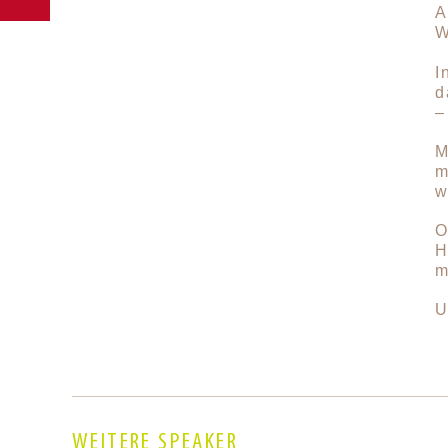
A
W
I
d
–
M
m
w
O
H
m
U
WEITERE SPEAKER