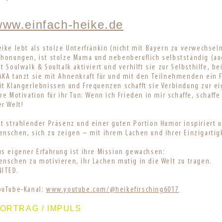
www.einfach-heike.de
eike lebt als stolze Unterfränkin (nicht mit Bayern zu verwechse
chonungen, ist stolze Mama und nebenberuflich selbstständig (auc
it Soulwalk & Soultalk aktiviert und verhilft sie zur Selbsthilfe, b
AKA tanzt sie mit Ahnenkraft für und mit den Teilnehmenden ein F
it Klangerlebnissen und Frequenzen schafft sie Verbindung zur ei
hre Motivation für ihr Tun: Wenn ich Frieden in mir schaffe, schaffe
er Welt!
it strahlender Präsenz und einer guten Portion Humor inspiriert 
enschen, sich zu zeigen – mit ihrem Lachen und ihrer Einzigartig
us eigener Erfahrung ist ihre Mission gewachsen:
enschen zu motivieren, ihr Lachen mutig in die Welt zu tragen.
NITED.
ouTube-Kanal:
www.youtube.com/@heikefirsching6017
ORTRAG / IMPULS