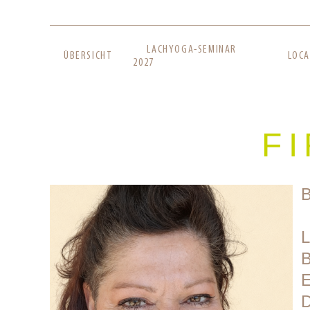
NAVIGATION
LACHYOGA-SEMINAR
ÜBERSICHT
LOCA
ÜBERSPRINGEN
2027
F
B
L
B
E