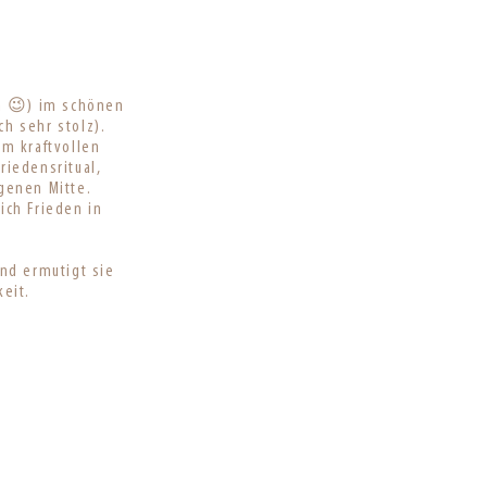
ln 😉) im schönen
h sehr stolz).
eim kraftvollen
riedensritual,
genen Mitte.
 ich Frieden in
und ermutigt sie
keit.