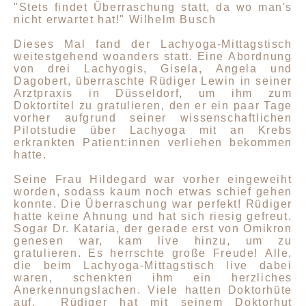
"Stets findet Überraschung statt, da wo man's
nicht erwartet hat!" Wilhelm Busch
Dieses Mal fand der Lachyoga-Mittagstisch
weitestgehend woanders statt. Eine Abordnung
von drei Lachyogis, Gisela, Angela und
Dagobert, überraschte Rüdiger Lewin in seiner
Arztpraxis in Düsseldorf, um ihm zum
Doktortitel zu gratulieren, den er ein paar Tage
vorher aufgrund seiner wissenschaftlichen
Pilotstudie über Lachyoga mit an Krebs
erkrankten Patient:innen verliehen bekommen
hatte.
Seine Frau Hildegard war vorher eingeweiht
worden, sodass kaum noch etwas schief gehen
konnte. Die Überraschung war perfekt! Rüdiger
hatte keine Ahnung und hat sich riesig gefreut.
Sogar Dr. Kataria, der gerade erst von Omikron
genesen war, kam live hinzu, um zu
gratulieren. Es herrschte große Freude! Alle,
die beim Lachyoga-Mittagstisch live dabei
waren, schenkten ihm ein herzliches
Anerkennungslachen. Viele hatten Doktorhüte
auf. Rüdiger hat mit seinem Doktorhut