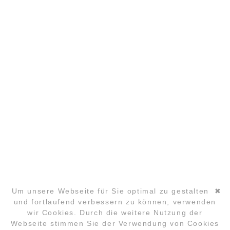
COPYRIGHT ©2026 GLOBAL LAUGHTER YOGA
CONFERENCE
Um unsere Webseite für Sie optimal zu gestalten
✖
und fortlaufend verbessern zu können, verwenden
wir Cookies. Durch die weitere Nutzung der
Navigation
Webseite stimmen Sie der Verwendung von Cookies
überspringen