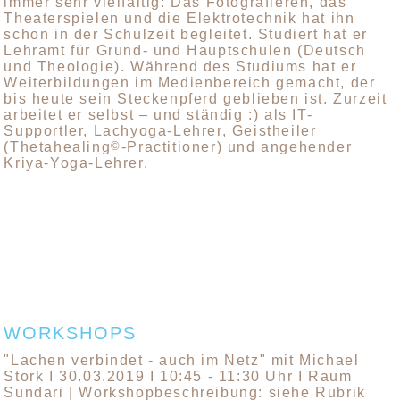
immer sehr vielfältig: Das Fotografieren, das
Theaterspielen und die Elektrotechnik hat ihn
schon in der Schulzeit begleitet. Studiert hat er
Lehramt für Grund- und Hauptschulen (Deutsch
und Theologie). Während des Studiums hat er
Weiterbildungen im Medienbereich gemacht, der
bis heute sein Steckenpferd geblieben ist. Zurzeit
arbeitet er selbst – und ständig :) als IT-
Supportler, Lachyoga-Lehrer, Geistheiler
(Thetahealing
©
-Practitioner) und angehender
Kriya-Yoga-Lehrer.
WORKSHOPS
"Lachen verbindet - auch im Netz" mit Michael
Stork I 30.03.2019 I 10:45 - 11:30 Uhr I Raum
Sundari | Workshopbeschreibung: siehe Rubrik