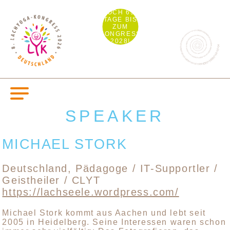
NOCH 694
TAGE BIS
ZUM
KONGRESS
2028!
SPEAKER
MICHAEL STORK
Deutschland, Pädagoge / IT-Supportler /
Geistheiler / CLYT
https://lachseele.wordpress.com/
Michael Stork kommt aus Aachen und lebt seit
2005 in Heidelberg. Seine Interessen waren schon