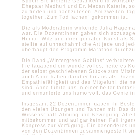
Spoer! Sie kreierte Gedanken und Wortspie
Ehepaar Madhuri und Dr. Madan Kataria, sog
zu finden und nachzulesen. Am zweiten Tag
together „Zum Tod lachen“ gekommen ist.
Die als Moderatorin wirkende Julia Hagema
war. Die Dozent:innen gaben sich sozusagen 
Humor, Witz und ihrer genialen Kunst als 
stellte auf unnachahmliche Art jede und je
überhaupt den Programm-Marathon durchzu
Die Band „Wintergreen Goblins“ verbreitet
Freitagabend ein wundervolles, heiteres Ko
der selbst geschriebenen Stücke zum Mitsi
auch Anne haben darüber hinaus als Dozent
Empathiefähigkeit und das Mitgefühl, die 
sind. Anne führte uns in einer heiter-fant
und ermunterte uns humorvoll, das Genie i
Insgesamt 22 Dozent:innen gaben ihr Beste
den vielen Übungen und Tänzen mit. Das da
Wissenschaft, Atmung und Bewegung.
Alle
mitbekommen und auf gar keinen Fall irge
Kongress zur Verfügung. Ein besonderes un
von den Dozent:innen zusammengestellt sin