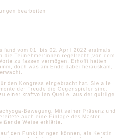
lungen bearbeiten
 fand vom 01. bis 02. April 2022 erstmals
ch die Teilnehmer:innen regelrecht „von dem
orte zu fassen vermögen. Erhofft hatten
ogramm, doch was am Ende dabei herauskam,
erwacht.
für den Kongress eingebracht hat. Sie alle
mente der Freude die Gegenspieler sind,
 einer kraftvollen Quelle, aus der quirlige
 Lachyoga-Bewegung. Mit seiner Präsenz und
ereitete auch eine Einlage des Master-
reißende Weise erklärte.
 auf den Punkt bringen können, als Kerstin