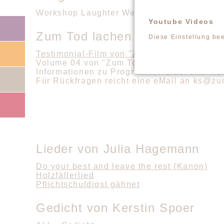
Workshop Laughter Wellness Immersion:
ht
Navigation
Youtube Videos
überspringen
Zum Tod lachen (Kerstin Spoer
Diese Einstellung be
Testimonial-Film von "Zum Tod lachen" Vol
Volume 04 von "Zum Tod lachen" findet 202
Informationen zu Programm, Ablauf und Tic
Für Rückfragen reicht eine eMail an ks@z
Lieder von Julia Hagemann
Do your best and leave the rest (Kanon)
Holzfällerlied
Pflichtschuldigst gähnet
Gedicht von Kerstin Spoer