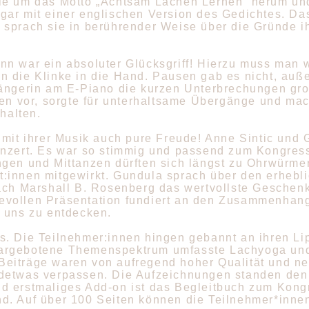
le um das Motto „Achtsam Lachen Lernen“ herum und 
ar mit einer englischen Version des Gedichtes. Das
 sprach sie in berührender Weise über die Gründe i
nn war ein absoluter Glücksgriff! Hierzu muss man 
die Klinke in die Hand. Pausen gab es nicht, außer 
Sängerin am E-Piano die kurzen Unterbrechungen gro
den vor, sorgte für unterhaltsame Übergänge und ma
halten.
e mit ihrer Musik auch pure Freude! Anne Sintic un
nzert. Es war so stimmig und passend zum Kongress,
ngen und Mittanzen dürften sich längst zu Ohrwürme
:innen mitgewirkt. Gundula sprach über den erhebli
nach Marshall B. Rosenberg das wertvollste Gesche
asievollen Präsentation fundiert an den Zusammenhan
n uns zu entdecken.
s. Die Teilnehmer:innen hingen gebannt an ihren Li
rgebotene Themenspektrum umfasste Lachyoga und A
 Beiträge waren von aufregend hoher Qualität und n
ndetwas verpassen. Die Aufzeichnungen standen den
d erstmaliges Add-on ist das Begleitbuch zum Kong
d. Auf über 100 Seiten können die Teilnehmer*innen