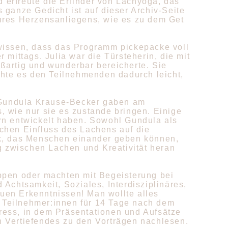
erfreute die Erfinder von Lachyoga, das
 ganze Gedicht ist auf dieser Archiv-Seite
hres Herzensanliegens, wie es zu dem Get
wissen, dass das Programm pickepacke voll
mittags. Julia war die Türsteherin, die mit
ßartig und wunderbar bereicherte. Sie
chte es den Teilnehmenden dadurch leicht,
d Gundula Krause-Becker gaben am
 wie nur sie es zustande bringen. Einige
rn entwickelt haben. Sowohl Gundula als
chen Einfluss des Lachens auf die
nk, das Menschen einander geben können,
g zwischen Lachen und Kreativität heran
ppen oder machten mit Begeisterung bei
chtsamkeit, Soziales, Interdisziplinäres,
euen Erkenntnissen!
Man wollte alles
 Teilnehmer:innen für 14 Tage nach dem
ress, in dem Präsentationen und Aufsätze
 Vertiefendes zu den Vorträgen nachlesen.