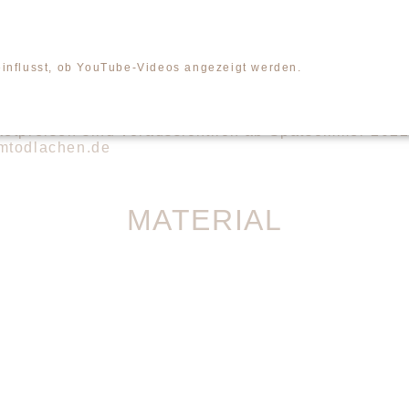
tps://www.lachverband.org/laughter-wellness-immers
)
einflusst, ob YouTube-Videos angezeigt werden.
ume 3
2 wieder vom 18.-20.11.2022 online via Zoom statt.
ketpreisen sind voraussichtlich ab Spätsommer 202
umtodlachen.de
MATERIAL