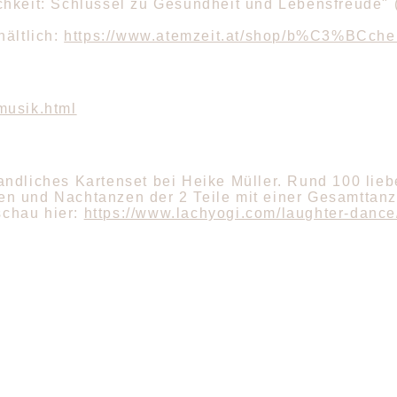
hkeit: Schlüssel zu Gesundheit und Lebensfreude" (
hältlich:
https://www.atemzeit.at/shop/b%C3%BCche
musik.html
dliches Kartenset bei Heike Müller. Rund 100 liebev
n und Nachtanzen der 2 Teile mit einer Gesamttanzz
 schau hier:
https://www.lachyogi.com/laughter-dance