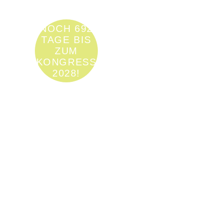
NOCH 692
TAGE BIS
ZUM
KONGRESS
2028!