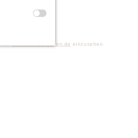
ion.html
2 auf
www.zumtodlachen.de
einzusehen.