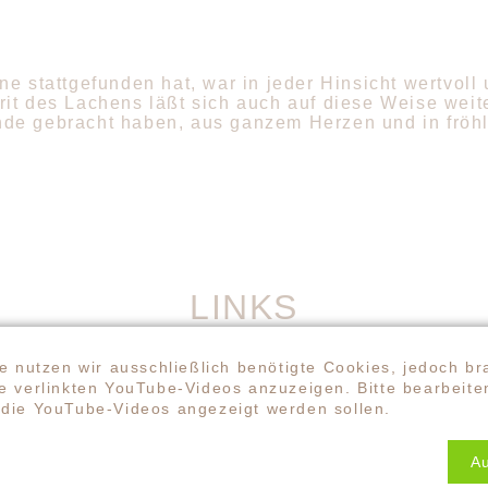
e stattgefunden hat, war in jeder Hinsicht wertvoll u
it des Lachens läßt sich auch auf diese Weise weite
de gebracht haben, aus ganzem Herzen und in fröhl
LINKS
Resilienzfaktor (Angela Mecking)
e nutzen wir ausschließlich benötigte Cookies, jedoch br
 verlinkten YouTube-Videos anzuzeigen. Bitte bearbeiten
community/einsamkeit-die-pandemie-in-der-pandemie
die YouTube-Videos angezeigt werden sollen.
ss.community/verbundenheit-als-gluecks-und-resilien
A
rd)