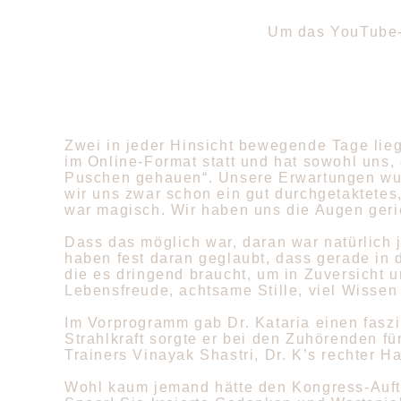
Um das YouTube-
Zwei in jeder Hinsicht bewegende Tage lieg
im Online-Format statt und hat sowohl uns,
Puschen gehauen“. Unsere Erwartungen wurde
wir uns zwar schon ein gut durchgetaktete
war magisch. Wir haben uns die Augen geri
Dass das möglich war, daran war natürlich j
haben fest daran geglaubt, dass gerade in
die es dringend braucht, um in Zuversicht u
Lebensfreude, achtsame Stille, viel Wissen
Im Vorprogramm gab Dr. Kataria einen fasz
Strahlkraft sorgte er bei den Zuhörenden f
Trainers Vinayak Shastri, Dr. K’s rechter H
Wohl kaum jemand hätte den Kongress-Auftak