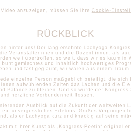
Video anzuzeigen, müssen Sie Ihre
Cookie-Einstel
RÜCKBLICK
en hinter uns! Der lang ersehnte Lachyoga-Kongress
 die Veranstalterinnen und die Dozent:innen, als au
n weit übertroffen, so weit, dass wir es kaum in W
s, bunt gemischtes und inhaltlich hochwertiges Pr
eben und fast geglaubt, wir wären aus einem Traum 
ede einzelne Person maßgeblich beteiligt, die sich 
 diesen aufwühlenden Zeiten das Lachen und die Ele
nd Balance zu bleiben. Und so wurde der Kongress zu
 und herzliche Verbundenheit flossen.
inierenden Ausblick auf die Zukunft der weltweiten
ür ein unvergessliches Erlebnis. Großes Vergnügen b
and, als er Lachyoga kurz und knackig auf seine mit
t mit ihrer Kunst als „Kongress-Poetin“ origineller