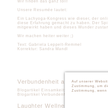
Wir finden das ganz toll!
Unsere Resumée lautet:
Ein Lachyoga-Kongress wie dieser, der onlin
diese Erfahrung gemacht zu haben. Der Spir
mitgewirkt haben und dieses Wunder zustan
Wir machen heiter weiter ;)
Text: Gabriela Leppelt-Remmel
Korrektur: Sandra Mandl
Verbundenheit als Glücks- und 
Auf unserer Websit
Zustimmung, um die
Blogartikel Einsamkeit:
https://happiness.
Zustimmung, wenn 
Blogartikel Verbundenheit:
https://happine
Laughter Wellness (Ute Liebha