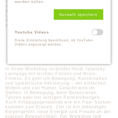
Verbindung statt Bewertung und mehr Freude
werden sollen.
statt Angst. Wenn innerer Frieden wachsen
darf, kann auch äußerer Frieden entstehen.
Auswahl speichern
Und ich wünsche mir den Mut,
das Leben
nicht
nur zu überstehen, sondern es
leicht, lachend
und voller Lebensfreude miteinander zu feiern.
Youtube Videos
Diese Einstellung beeinflusst, ob YouTube-
LACHEN TRIFFT FITNESS
Videos angezeigt werden.
BEIM KONGRESS 2026
In ihrem Workshop verbindet Heidi Janetzky
Lachyoga mit leichter Fitness und Brain-
Fitness. Es geht um Bewegung, Koordination
und spielerische Aktivierung – mit einfachen
Mitteln und viel Humor. Gelacht wird im
Stehen, in Bewegung, beim Balancieren,
Tanzen oder bei witzigen Partnerübungen.
Auch Alltagsgegenstände wie ein Paar Socken
kommen zum Einsatz. Ziel ist ein lebendiges
Körpergefühl, neue Energie und Freude an der
eigenen Beweglichkeit. Der Workshop lädt