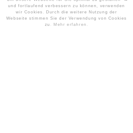
MOBIL +49157.85072523
und fortlaufend verbessern zu können, verwenden
KONTAKT@LYUD.DE
wir Cookies. Durch die weitere Nutzung der
Navigation
Webseite stimmen Sie der Verwendung von Cookies
überspringen
IMPRESSUM
zu.
Mehr erfahren.
ANMELDUNG
FAQ
LOCATION
KONTAKT
DATENSCHUTZ
PARTNER
COPYRIGHT ©2026 GLOBAL LAUGHTER YOGA
CONFERENCE