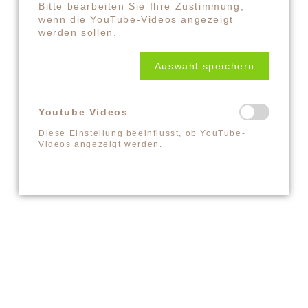
Bitte bearbeiten Sie Ihre Zustimmung,
KONTAKT@LYUD.DE
wenn die YouTube-Videos angezeigt
werden sollen.
IMPRESSUM
DATENSCHUTZ
Auswahl speichern
PARTNER
Youtube Videos
Diese Einstellung beeinflusst, ob YouTube-
Videos angezeigt werden.
COPYRIGHT ©2026 GLOBAL LAUGHTER YOGA
CONFERENCE